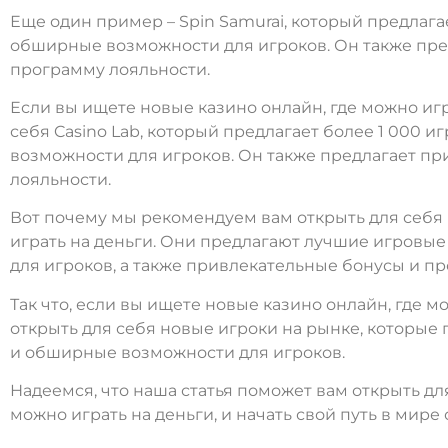
Еще один пример – Spin Samurai, который предлага
обширные возможности для игроков. Он также пре
программу лояльности.
Если вы ищете новые казино онлайн, где можно игра
себя Casino Lab, который предлагает более 1 000 
возможности для игроков. Он также предлагает п
лояльности.
Вот почему мы рекомендуем вам открыть для себя 
играть на деньги. Они предлагают лучшие игровы
для игроков, а также привлекательные бонусы и п
Так что, если вы ищете новые казино онлайн, где мо
открыть для себя новые игроки на рынке, которые
и обширные возможности для игроков.
Надеемся, что наша статья поможет вам открыть дл
можно играть на деньги, и начать свой путь в мире