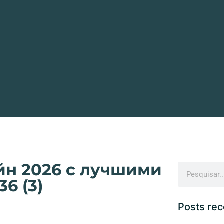
йн 2026 с лучшими
6 (3)
Posts re