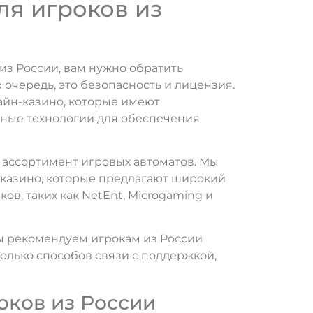
ля игроков из
из России, вам нужно обратить
очередь, это безопасность и лицензия.
айн-казино, которые имеют
ные технологии для обеспечения
 ассортимент игровых автоматов. Мы
казино, которые предлагают широкий
ов, таких как NetEnt, Microgaming и
ы рекомендуем игрокам из России
олько способов связи с поддержкой,
оков из России