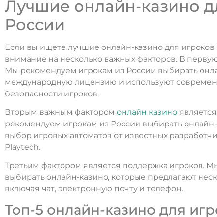
Лучшие онлайн-казино д
России
Если вы ищете лучшие онлайн-казино для игроков 
внимание на несколько важных факторов. В первую 
Мы рекомендуем игрокам из России выбирать онл
международную лицензию и используют современ
безопасности игроков.
Вторым важным фактором
онлайн казино
является
рекомендуем игрокам из России выбирать онлайн-
выбор игровых автоматов от известных разработчик
Playtech.
Третьим фактором является поддержка игроков. М
выбирать онлайн-казино, которые предлагают неск
включая чат, электронную почту и телефон.
Топ-5 онлайн-казино для игр