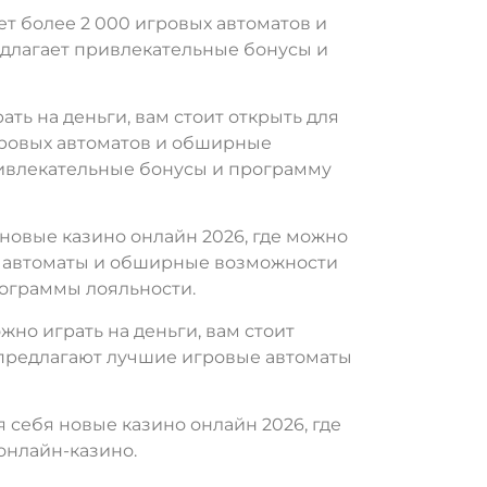
ет более 2 000 игровых автоматов и
длагает привлекательные бонусы и
ть на деньги, вам стоит открыть для
игровых автоматов и обширные
ривлекательные бонусы и программу
новые казино онлайн 2026, где можно
е автоматы и обширные возможности
рограммы лояльности.
жно играть на деньги, вам стоит
 предлагают лучшие игровые автоматы
я себя новые казино онлайн 2026, где
 онлайн-казино.