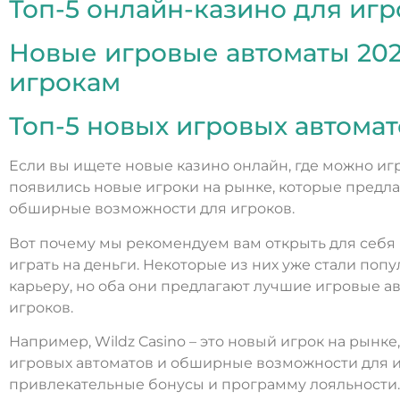
Топ-5 онлайн-казино для игр
Новые игровые автоматы 202
игрокам
Топ-5 новых игровых автомат
Если вы ищете новые казино онлайн, где можно игра
появились новые игроки на рынке, которые предл
обширные возможности для игроков.
Вот почему мы рекомендуем вам открыть для себя 
играть на деньги. Некоторые из них уже стали поп
карьеру, но оба они предлагают лучшие игровые 
игроков.
Например, Wildz Casino – это новый игрок на рынке
игровых автоматов и обширные возможности для и
привлекательные бонусы и программу лояльности.