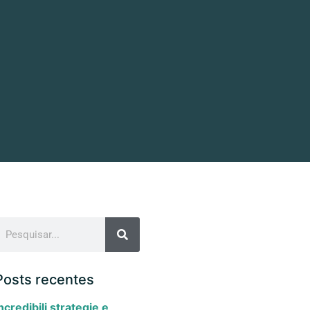
Posts recentes
ncredibili strategie e