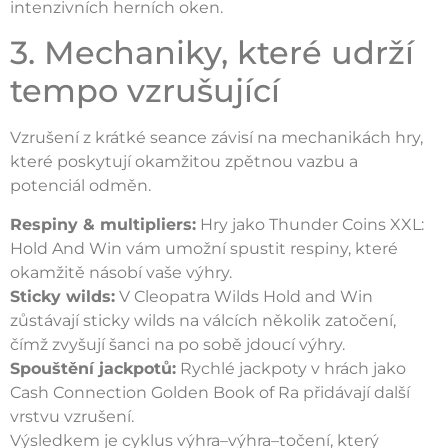
intenzivních herních oken.
3. Mechaniky, které udrží
tempo vzrušující
Vzrušení z krátké seance závisí na mechanikách hry,
které poskytují okamžitou zpětnou vazbu a
potenciál odměn.
Respiny & multipliers:
Hry jako Thunder Coins XXL:
Hold And Win vám umožní spustit respiny, které
okamžitě násobí vaše výhry.
Sticky wilds:
V Cleopatra Wilds Hold and Win
zůstávají sticky wilds na válcích několik zatočení,
čímž zvyšují šanci na po sobě jdoucí výhry.
Spouštění jackpotů:
Rychlé jackpoty v hrách jako
Cash Connection Golden Book of Ra přidávají další
vrstvu vzrušení.
Výsledkem je cyklus výhra–výhra–točení, který