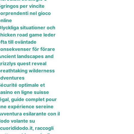
gringos per vincite
orprendenti nel gioco
nline
lyckliga situationer och
chicken road game leder
fta till oväntade
onsekvenser för förare
Ancient landscapes and
rizzlys quest reveal
reathtaking wilderness
adventures
écurité optimale et
asino en ligne suisse
égal, guide complet pour
une expérience sereine
vventura esilarante con il
odo volante su
icuorididodo.it, raccogli