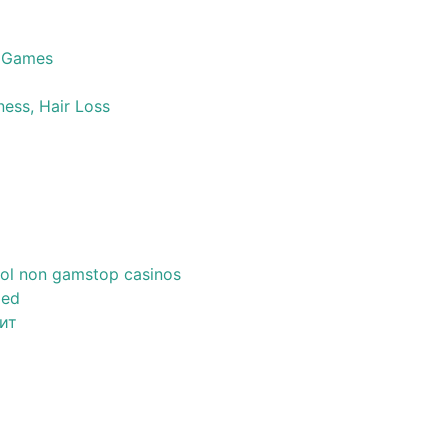
 Games
ness, Hair Loss
ol non gamstop casinos
zed
ит