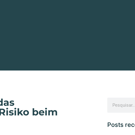
das
Risiko beim
Posts re