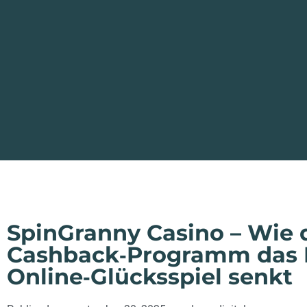
SpinGranny Casino – Wie 
Cashback‑Programm das 
Online‑Glücksspiel senkt