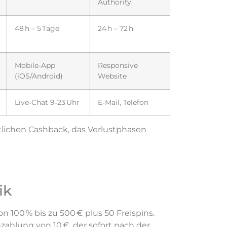
Authority
48 h – 5 Tage
24 h – 72 h
Mobile‑App
Responsive
(iOS/Android)
Website
Live‑Chat 9‑23 Uhr
E‑Mail, Telefon
ichen Cashback, das Verlustphasen
ik
100 % bis zu 500 € plus 50 Freispins.
zahlung von 10 €, der sofort nach der