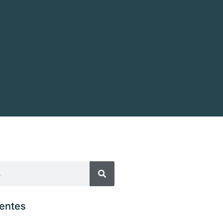
centes