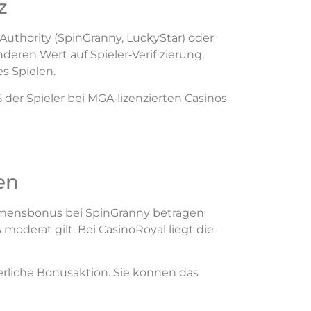
z
Authority (SpinGranny, LuckyStar) oder
eren Wert auf Spieler‑Verifizierung,
s Spielen.
 der Spieler bei MGA‑lizenzierten Casinos
en
mensbonus bei SpinGranny betragen
oderat gilt. Bei CasinoRoyal liegt die
derliche Bonusaktion. Sie können das