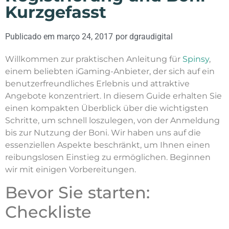
Kurzgefasst
Publicado em
março 24, 2017
por
dgraudigital
Willkommen zur praktischen Anleitung für
Spinsy
,
einem beliebten iGaming-Anbieter, der sich auf ein
benutzerfreundliches Erlebnis und attraktive
Angebote konzentriert. In diesem Guide erhalten Sie
einen kompakten Überblick über die wichtigsten
Schritte, um schnell loszulegen, von der Anmeldung
bis zur Nutzung der Boni. Wir haben uns auf die
essenziellen Aspekte beschränkt, um Ihnen einen
reibungslosen Einstieg zu ermöglichen. Beginnen
wir mit einigen Vorbereitungen.
Bevor Sie starten:
Checkliste