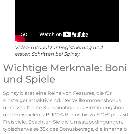
Video-Tutorial zur Registrierung und
ersten Schritten bei Spinsy.
Wichtige Merkmale: Boni
und Spiele
Spinsy bietet eine Reihe von Features, die für
Einsteiger attraktiv sind. Der Willkommensbonus
umfasst oft eine Kombination aus Einzahlungsboni
und Freispielen, z.B. 100% Bonus bis zu 500€ plus 50
Freispiele. Beachten Sie die Umsatzbedingungen,
typischerweise 35x des Bonusbetrags, die innerhalb