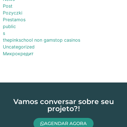
Post
Pozyczki
Prestamos
public
s
thepinkschool non gamstop casinos
Uncategorized
Микрокредит
Vamos conversar sobre seu
projeto?!
AGENDAR AGORA