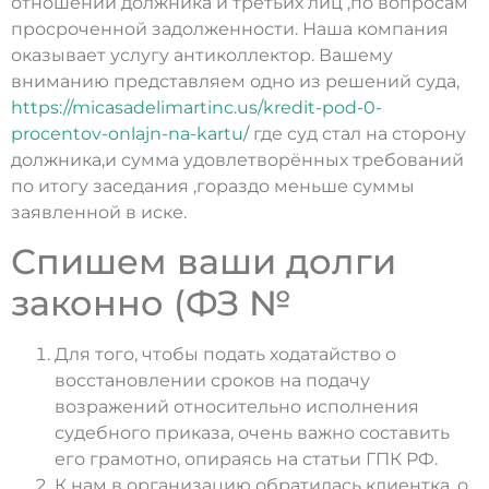
отношении должника и третьих лиц ,по вопросам
просроченной задолженности. Наша компания
оказывает услугу антиколлектор. Вашему
вниманию представляем одно из решений суда,
https://micasadelimartinc.us/kredit-pod-0-
procentov-onlajn-na-kartu/
где суд стал на сторону
должника,и сумма удовлетворённых требований
по итогу заседания ,гораздо меньше суммы
заявленной в иске.
Спишем ваши долги
законно (ФЗ №
Для того, чтобы подать ходатайство о
восстановлении сроков на подачу
возражений относительно исполнения
судебного приказа, очень важно составить
его грамотно, опираясь на статьи ГПК РФ.
К нам в организацию обратилась клиентка, о