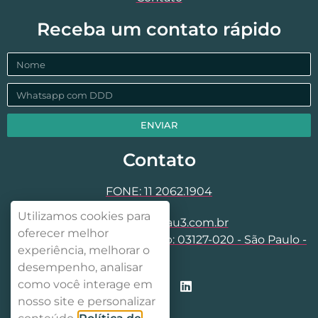
Receba um contato rápido
ENVIAR
Contato
FONE: 11 2062.1904
Utilizamos cookies para
contato@dgrau3.com.br
oferecer melhor
Rua Aparaju, 64 - Mooca Cep: 03127-020 - São Paulo -
experiência, melhorar o
SP
desempenho, analisar
como você interage em
nosso site e personalizar