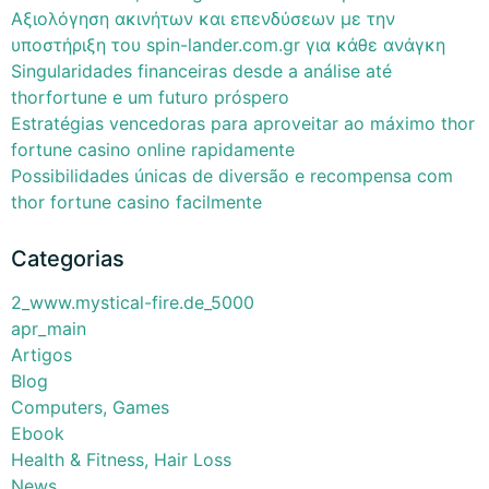
Αξιολόγηση ακινήτων και επενδύσεων με την
υποστήριξη του spin-lander.com.gr για κάθε ανάγκη
Singularidades financeiras desde a análise até
thorfortune e um futuro próspero
Estratégias vencedoras para aproveitar ao máximo thor
fortune casino online rapidamente
Possibilidades únicas de diversão e recompensa com
thor fortune casino facilmente
Categorias
2_www.mystical-fire.de_5000
apr_main
Artigos
Blog
Computers, Games
Ebook
Health & Fitness, Hair Loss
News