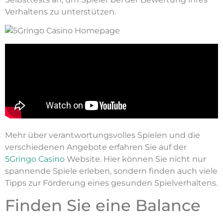
Verhaltens zu unterstützen.
Mehr über verantwortungsvolles Spielen und die
verschiedenen Angebote erfahren Sie auf der
5Gringo Casino
Website. Hier können Sie nicht nur
spannende Spiele erleben, sondern finden auch viele
Tipps zur Förderung eines gesunden Spielverhaltens.
Finden Sie eine Balance