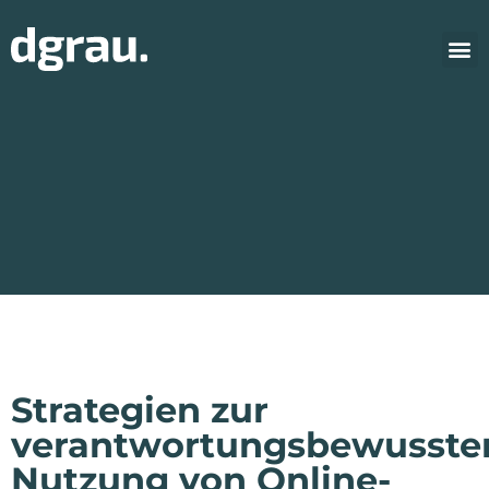
Strategien zur
verantwortungsbewusste
Nutzung von Online-