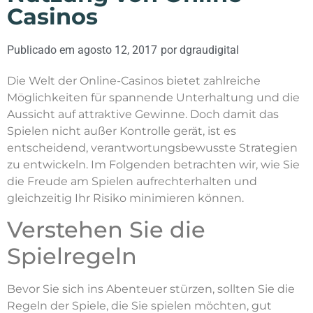
Casinos
Publicado em
agosto 12, 2017
por
dgraudigital
Die Welt der Online-Casinos bietet zahlreiche
Möglichkeiten für spannende Unterhaltung und die
Aussicht auf attraktive Gewinne. Doch damit das
Spielen nicht außer Kontrolle gerät, ist es
entscheidend, verantwortungsbewusste Strategien
zu entwickeln. Im Folgenden betrachten wir, wie Sie
die Freude am Spielen aufrechterhalten und
gleichzeitig Ihr Risiko minimieren können.
Verstehen Sie die
Spielregeln
Bevor Sie sich ins Abenteuer stürzen, sollten Sie die
Regeln der Spiele, die Sie spielen möchten, gut