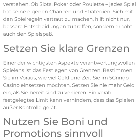
verstehen. Ob Slots, Poker oder Roulette – jedes Spiel
hat seine eigenen Chancen und Strategien. Sich mit
den Spielregeln vertraut zu machen, hilft nicht nur,
bessere Entscheidungen zu treffen, sondern erhöht
auch den Spielspaß.
Setzen Sie klare Grenzen
Einer der wichtigsten Aspekte verantwortungsvollen
Spielens ist das Festlegen von Grenzen. Bestimmen
Sie im Voraus, wie viel Geld und Zeit Sie im 5Gringo
Casino einsetzen möchten. Setzen Sie nie mehr Geld
ein, als Sie bereit sind zu verlieren. Ein vorab
festgelegtes Limit kann verhindern, dass das Spielen
außer Kontrolle gerät.
Nutzen Sie Boni und
Promotions sinnvoll