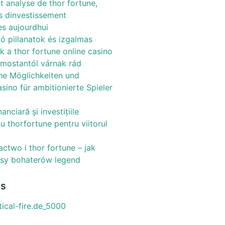
t analyse de thor fortune,
s dinvestissement
s aujourdhui
ó pillanatok és izgalmas
 a thor fortune online casino
 mostantól várnak rád
e Möglichkeiten und
sino für ambitionierte Spieler
anciară și investițiile
cu thorfortune pentru viitorul
ctwo i thor fortune – jak
losy bohaterów legend
as
cal-fire.de_5000