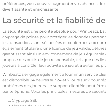
préférences, vous pouvez augmenter vos chances de su
divertissante et enrichissante.
La sécurité et la fiabilité 
La sécurité est une priorité absolue pour Winbeatz. L’a
cryptage de pointe pour protéger les données personne
les transactions sont sécurisées et conformes aux norm
également titulaire d’une licence de jeu valide, délivr
garantissant ainsi un environnement de jeu équitable et
propose des outils de jeu responsable, tels que des lim
joueurs à contrôler leur activité de jeu et à éviter le
Winbeatz s’engage également à fournir un service clie
est disponible 24 heures sur 24 et 7 jours sur 7 pour r
problèmes des joueurs. Le support clientèle peut être 
par téléphone. Voici les principales mesures de sécuri
Cryptage SSL