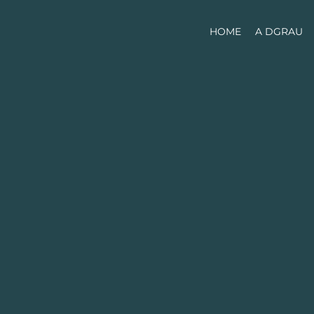
HOME
A DGRAU