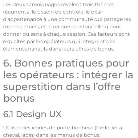
Les deux témoignages révèlent trois thèmes
récurrents : le besoin de contrôle, le désir
d’appartenance à une communauté qui partage les
mêmes rituels, et le recours au storytelling pour
donner du sens à chaque session. Ces facteurs sont
exploités par les opérateurs qui intègrent des
éléments narratifs dans leurs offres de bonus.
6. Bonnes pratiques pour
les opérateurs : intégrer la
superstition dans l’offre
bonus
6.1 Design UX
Utiliser des icônes de porte‑bonheur (trèfle, fer à
cheval, lapin) dans les menus de bonus.