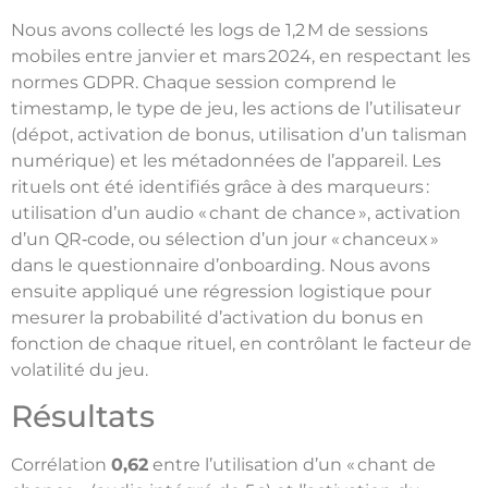
Nous avons collecté les logs de 1,2 M de sessions
mobiles entre janvier et mars 2024, en respectant les
normes GDPR. Chaque session comprend le
timestamp, le type de jeu, les actions de l’utilisateur
(dépot, activation de bonus, utilisation d’un talisman
numérique) et les métadonnées de l’appareil. Les
rituels ont été identifiés grâce à des marqueurs :
utilisation d’un audio « chant de chance », activation
d’un QR‑code, ou sélection d’un jour « chanceux »
dans le questionnaire d’onboarding. Nous avons
ensuite appliqué une régression logistique pour
mesurer la probabilité d’activation du bonus en
fonction de chaque rituel, en contrôlant le facteur de
volatilité du jeu.
Résultats
Corrélation
0,62
entre l’utilisation d’un « chant de