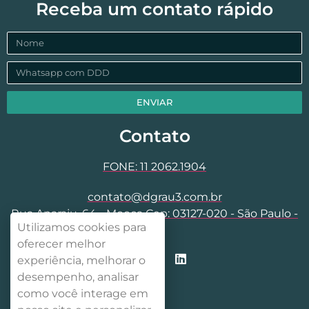
Receba um contato rápido
ENVIAR
Contato
FONE: 11 2062.1904
contato@dgrau3.com.br
Rua Aparaju, 64 - Mooca Cep: 03127-020 - São Paulo -
Utilizamos cookies para
SP
oferecer melhor
experiência, melhorar o
desempenho, analisar
como você interage em