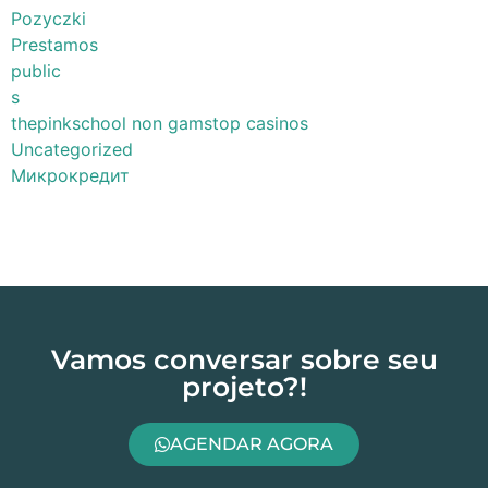
Pozyczki
Prestamos
public
s
thepinkschool non gamstop casinos
Uncategorized
Микрокредит
Vamos conversar sobre seu
projeto?!
AGENDAR AGORA