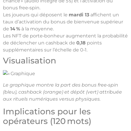
chance » (audio intégré de 5 s) et l’activation du
bonus free‑spin.
Les joueurs qui déposent le
mardi 13
affichent un
taux d’activation du bonus de bienvenue supérieur
de
14 %
à la moyenne.
Les NFT de porte‑bonheur augmentent la probabilité
de déclencher un cashback de
0,18
points
supplémentaires sur l’échelle de 0‑1.
Visualisation
Le graphique montre la part des bonus free‑spin
(bleu), cashback (orange) et dépôt (vert) attribuée
aux rituels numériques versus physiques.
Implications pour les
opérateurs (120 mots)