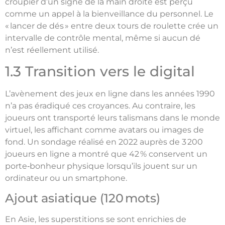
croupier d’un signe de la main droite est perçu
comme un appel à la bienveillance du personnel. Le
« lancer de dés » entre deux tours de roulette crée un
intervalle de contrôle mental, même si aucun dé
n’est réellement utilisé.
1.3 Transition vers le digital
L’avènement des jeux en ligne dans les années 1990
n’a pas éradiqué ces croyances. Au contraire, les
joueurs ont transporté leurs talismans dans le monde
virtuel, les affichant comme avatars ou images de
fond. Un sondage réalisé en 2022 auprès de 3 200
joueurs en ligne a montré que 42 % conservent un
porte‑bonheur physique lorsqu’ils jouent sur un
ordinateur ou un smartphone.
Ajout asiatique (120 mots)
En Asie, les superstitions se sont enrichies de