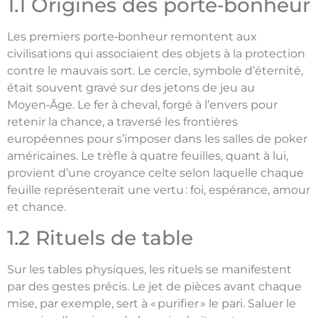
1.1 Origines des porte‑bonheur
Les premiers porte‑bonheur remontent aux
civilisations qui associaient des objets à la protection
contre le mauvais sort. Le cercle, symbole d’éternité,
était souvent gravé sur des jetons de jeu au
Moyen‑Âge. Le fer à cheval, forgé à l’envers pour
retenir la chance, a traversé les frontières
européennes pour s’imposer dans les salles de poker
américaines. Le trèfle à quatre feuilles, quant à lui,
provient d’une croyance celte selon laquelle chaque
feuille représenterait une vertu : foi, espérance, amour
et chance.
1.2 Rituels de table
Sur les tables physiques, les rituels se manifestent
par des gestes précis. Le jet de pièces avant chaque
mise, par exemple, sert à « purifier » le pari. Saluer le