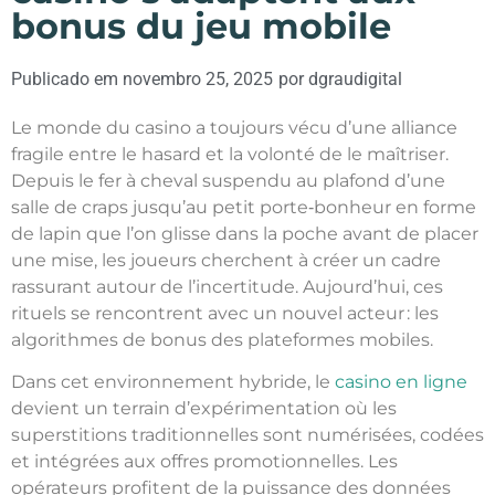
bonus du jeu mobile
Publicado em
novembro 25, 2025
por
dgraudigital
Le monde du casino a toujours vécu d’une alliance
fragile entre le hasard et la volonté de le maîtriser.
Depuis le fer à cheval suspendu au plafond d’une
salle de craps jusqu’au petit porte‑bonheur en forme
de lapin que l’on glisse dans la poche avant de placer
une mise, les joueurs cherchent à créer un cadre
rassurant autour de l’incertitude. Aujourd’hui, ces
rituels se rencontrent avec un nouvel acteur : les
algorithmes de bonus des plateformes mobiles.
Dans cet environnement hybride, le
casino en ligne
devient un terrain d’expérimentation où les
superstitions traditionnelles sont numérisées, codées
et intégrées aux offres promotionnelles. Les
opérateurs profitent de la puissance des données