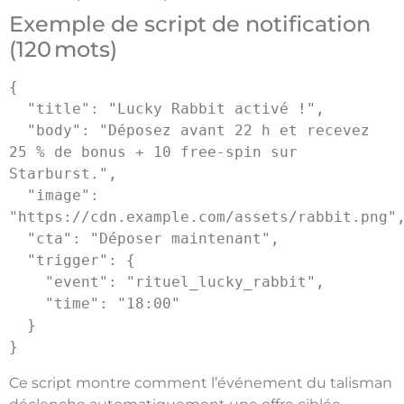
Exemple de script de notification
(120 mots)
{

  "title": "Lucky Rabbit activé !",

  "body": "Déposez avant 22 h et recevez 
25 % de bonus + 10 free‑spin sur 
Starburst.",

  "image": 
"https://cdn.example.com/assets/rabbit.png",
  "cta": "Déposer maintenant",

  "trigger": {

    "event": "rituel_lucky_rabbit",

    "time": "18:00"

  }

Ce script montre comment l’événement du talisman