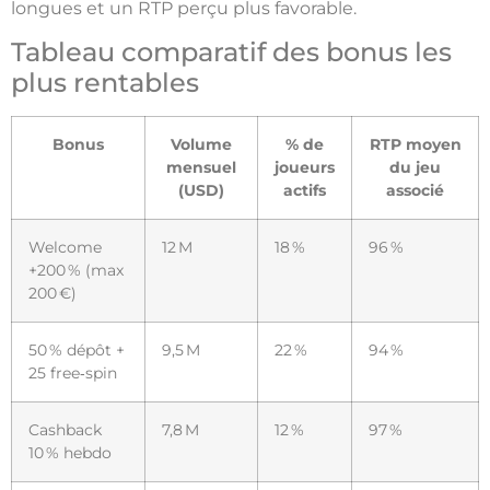
longues et un RTP perçu plus favorable.
Tableau comparatif des bonus les
plus rentables
Bonus
Volume
% de
RTP moyen
mensuel
joueurs
du jeu
(USD)
actifs
associé
Welcome
12 M
18 %
96 %
+200 % (max
200 €)
50 % dépôt +
9,5 M
22 %
94 %
25 free‑spin
Cashback
7,8 M
12 %
97 %
10 % hebdo