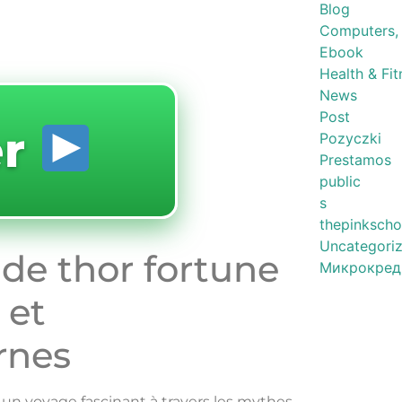
Blog
Computers,
Ebook
Health & Fit
News
Post
er
Pozyczki
Prestamos
public
s
thepinkscho
Uncategori
 de thor fortune
Микрокред
 et
rnes
n voyage fascinant à travers les mythes