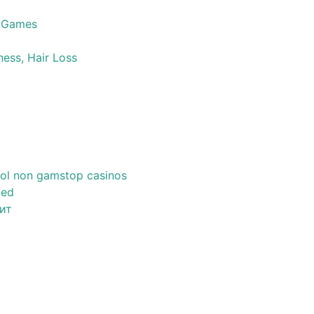
 Games
ness, Hair Loss
ol non gamstop casinos
zed
ит