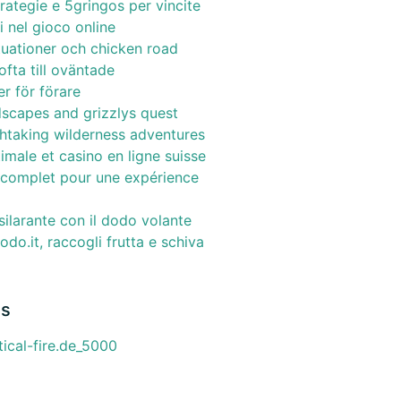
strategie e 5gringos per vincite
 nel gioco online
ituationer och chicken road
fta till oväntade
r för förare
dscapes and grizzlys quest
thtaking wilderness adventures
imale et casino en ligne suisse
e complet pour une expérience
ilarante con il dodo volante
dodo.it, raccogli frutta e schiva
as
cal-fire.de_5000