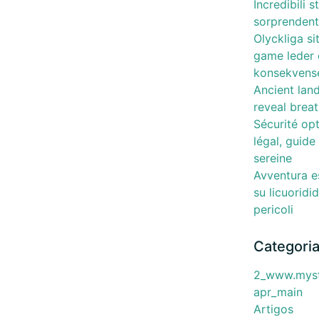
Incredibili 
sorprendenti
Olyckliga s
game leder o
konsekvense
Ancient lan
reveal brea
Sécurité opt
légal, guid
sereine
Avventura es
su licuoridi
pericoli
Categori
2_www.mysti
apr_main
Artigos