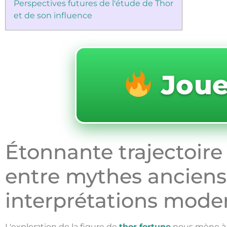
Perspectives futures de l'étude de Thor
et de son influence
Jou
Étonnante trajectoire
entre mythes anciens
interprétations mode
L'exploration de la figure de
thor fortune
nous mène à u