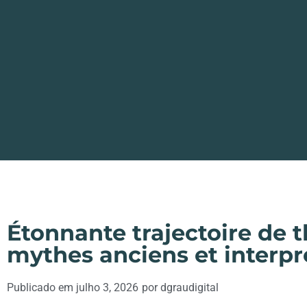
Étonnante trajectoire de t
mythes anciens et interp
Publicado em
julho 3, 2026
por
dgraudigital