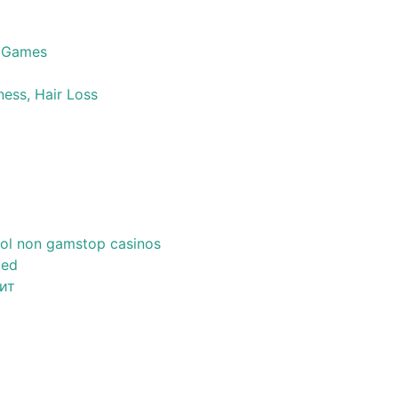
 Games
ness, Hair Loss
ol non gamstop casinos
zed
ит