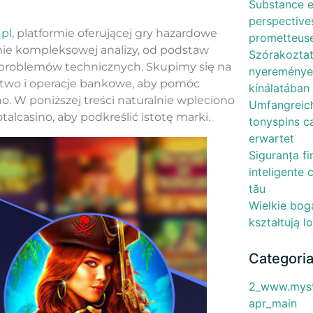
Substance e
perspective
 pl
, platformie oferującej gry hazardowe
prometteuse
nie kompleksowej analizy, od podstaw
Szórakoztat
e problemów technicznych. Skupimy się na
nyeremények
stwo i operacje bankowe, aby pomóc
kínálatában
. W poniższej treści naturalnie wpleciono
Umfangreich
totalcasino, aby podkreślić istotę marki.
tonyspins ca
erwartet
Siguranța fin
inteligente 
tău
Wielkie boga
kształtują 
Categori
2_www.mysti
apr_main