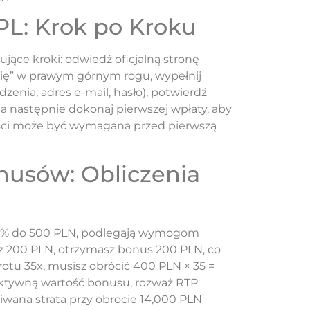
 PL: Krok po Kroku
ujące kroki: odwiedź oficjalną stronę
uj się” w prawym górnym rogu, wypełnij
enia, adres e-mail, hasło), potwierdź
, a następnie dokonaj pierwszej wpłaty, aby
ości może być wymagana przed pierwszą
nusów: Obliczenia
 100% do 500 PLN, podlegają wymogom
isz 200 PLN, otrzymasz bonus 200 PLN, co
otu 35x, musisz obrócić 400 PLN × 35 =
ektywną wartość bonusu, rozważ RTP
kiwana strata przy obrocie 14,000 PLN