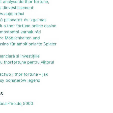
t analyse de thor fortune,
s dinvestissement
s aujourdhui
ó pillanatok és izgalmas
 a thor fortune online casino
 mostantól várnak rád
e Möglichkeiten und
sino für ambitionierte Spieler
anciară și investițiile
cu thorfortune pentru viitorul
ctwo i thor fortune – jak
losy bohaterów legend
as
cal-fire.de_5000