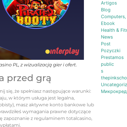
Artigos
Blog
Computers,
Ebook
Health & Fit
News
Post
Pozyczki
Prestamos
public
no PL, z wizualizacją gier i ofert.
s
a przed grą
thepinkscho
Uncategori
ij się, że spełniasz następujące warunki:
Микрокред
aju, w którym usługa jest legalna,
bisty), masz aktywne konto bankowe lub
sprawdziłeś wymagania prawne dotyczące
ię zapoznanie z regulaminem totalcasino,
ypłatami.