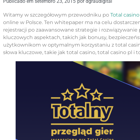
Publicado em
setembro 23, 2015
por
dgraudigital
Witamy w szczegółowym przewodniku po
Total casino
online w Polsce. Ten whitepaper ma na celu dostarcze
rejestracji po zaawansowane strategie i rozwiązywani
kluczowych aspektach, takich jak bonusy, bezpieczeń
użytkownikom w optymalnym korzystaniu z total casino
słowa kluczowe, takie jak total casino, total casino pl i 