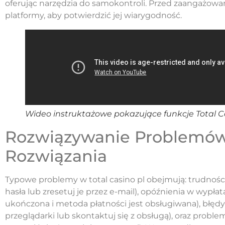
oferując narzędzia do samokontroli. Przed zaangażowan
platformy, aby potwierdzić jej wiarygodność.
Wideo instruktażowe pokazujące funkcje Total Casi
Rozwiązywanie Problemów:
Rozwiązania
Typowe problemy w total casino pl obejmują: trudnoś
hasła lub zresetuj je przez e-mail), opóźnienia w wypłat
ukończona i metoda płatności jest obsługiwana), błę
przeglądarki lub skontaktuj się z obsługą), oraz probl