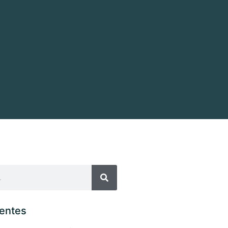
centes