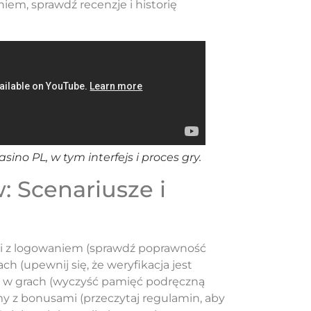
iem, sprawdź recenzje i historię
no PL, w tym interfejs i proces gry.
 Scenariusze i
ci z logowaniem (sprawdź poprawność
ach (upewnij się, że weryfikacja jest
dy w grach (wyczyść pamięć podręczną
emy z bonusami (przeczytaj regulamin, aby