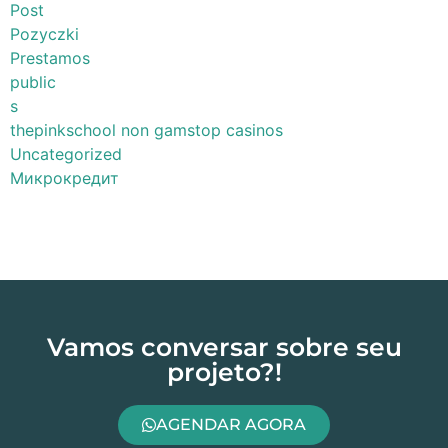
Post
Pozyczki
Prestamos
public
s
thepinkschool non gamstop casinos
Uncategorized
Микрокредит
Vamos conversar sobre seu
projeto?!
AGENDAR AGORA