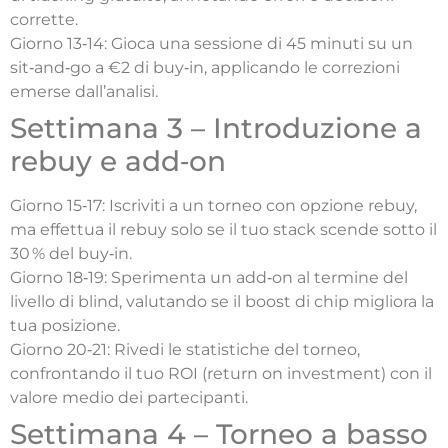
corrette.
Giorno 13‑14: Gioca una sessione di 45 minuti su un
sit‑and‑go a €2 di buy‑in, applicando le correzioni
emerse dall’analisi.
Settimana 3 – Introduzione a
rebuy e add‑on
Giorno 15‑17: Iscriviti a un torneo con opzione rebuy,
ma effettua il rebuy solo se il tuo stack scende sotto il
30 % del buy‑in.
Giorno 18‑19: Sperimenta un add‑on al termine del
livello di blind, valutando se il boost di chip migliora la
tua posizione.
Giorno 20‑21: Rivedi le statistiche del torneo,
confrontando il tuo ROI (return on investment) con il
valore medio dei partecipanti.
Settimana 4 – Torneo a basso