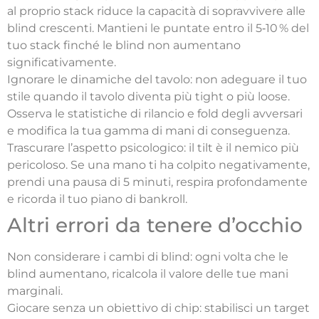
al proprio stack riduce la capacità di sopravvivere alle
blind crescenti. Mantieni le puntate entro il 5‑10 % del
tuo stack finché le blind non aumentano
significativamente.
Ignorare le dinamiche del tavolo: non adeguare il tuo
stile quando il tavolo diventa più tight o più loose.
Osserva le statistiche di rilancio e fold degli avversari
e modifica la tua gamma di mani di conseguenza.
Trascurare l’aspetto psicologico: il tilt è il nemico più
pericoloso. Se una mano ti ha colpito negativamente,
prendi una pausa di 5 minuti, respira profondamente
e ricorda il tuo piano di bankroll.
Altri errori da tenere d’occhio
Non considerare i cambi di blind: ogni volta che le
blind aumentano, ricalcola il valore delle tue mani
marginali.
Giocare senza un obiettivo di chip: stabilisci un target