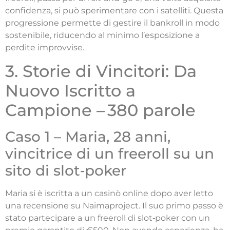
confidenza, si può sperimentare con i satelliti. Questa
progressione permette di gestire il bankroll in modo
sostenibile, riducendo al minimo l’esposizione a
perdite improvvise.
3. Storie di Vincitori: Da
Nuovo Iscritto a
Campione – 380 parole
Caso 1 – Maria, 28 anni,
vincitrice di un freeroll su un
sito di slot‑poker
Maria si è iscritta a un casinò online dopo aver letto
una recensione su Naimaproject. Il suo primo passo è
stato partecipare a un freeroll di slot‑poker con un