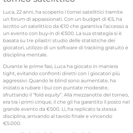
Luca, 22 anni, ha scoperto i tornei satelittici tramite
un forum di appassionati. Con un budget di €5, ha
iscritto un satelittico da €10 che garantiva l’accesso a
un evento con buy‑in di €500. La sua strategia si è
basata su tre pilastri: studio delle statistiche dei
giocatori, utilizzo di un software di tracking gratuito e
disciplina mentale.
Durante le prime fasi, Luca ha giocato in maniera
tight, evitando confronti diretti con i giocatori più
aggressivi. Quando le blind sono aumentate, ha
iniziato a rubare i bui con puntate moderate,
sfruttando il “fold equity”. Alla mezzanotte del torneo,
era tra i primi cinque, il che gli ha garantito il posto nel
grande evento da €500. Lì, ha replicato la stessa
disciplina, arrivando al tavolo finale e vincendo
€5.000.