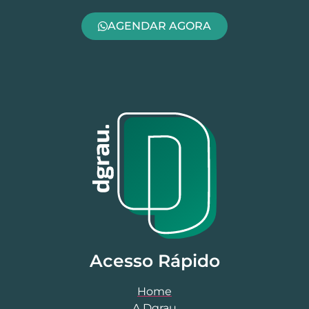
AGENDAR AGORA
Acesso Rápido
Home
A Dgrau