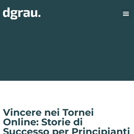
Vincere nei Tornei
Online: Storie di
Successo per Principianti