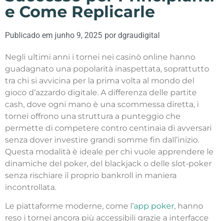
e Come Replicarle
Publicado em
junho 9, 2025
por
dgraudigital
Negli ultimi anni i tornei nei casinò online hanno
guadagnato una popolarità inaspettata, soprattutto
tra chi si avvicina per la prima volta al mondo del
gioco d’azzardo digitale. A differenza delle partite
cash, dove ogni mano è una scommessa diretta, i
tornei offrono una struttura a punteggio che
permette di competere contro centinaia di avversari
senza dover investire grandi somme fin dall’inizio.
Questa modalità è ideale per chi vuole apprendere le
dinamiche del poker, del blackjack o delle slot‑poker
senza rischiare il proprio bankroll in maniera
incontrollata.
Le piattaforme moderne, come l’
app poker
, hanno
reso i tornei ancora più accessibili grazie a interfacce