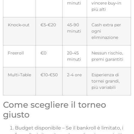
minuti
vincere buy‑in
più alti
Knock‑out
€5‑€20
45‑90
Cash extra per
minuti
ogni
eliminazione
Freeroll
€0
20‑45
Nessun rischio,
minuti
premi garantiti
Multi‑Table
€10‑€50
2‑4 ore
Esperienza di
tornei grandi,
più variabili
Come scegliere il torneo
giusto
Budget disponibile – Se il bankroll è limitato, i