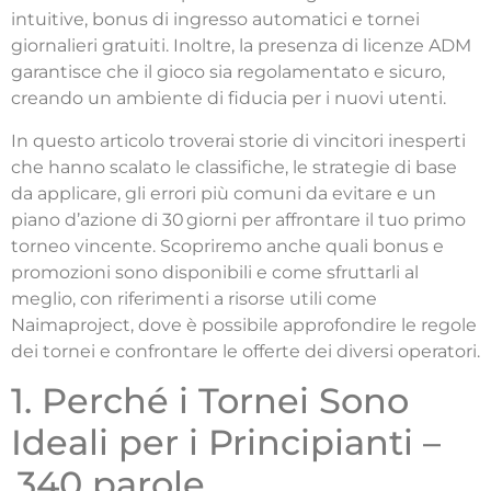
intuitive, bonus di ingresso automatici e tornei
giornalieri gratuiti. Inoltre, la presenza di licenze ADM
garantisce che il gioco sia regolamentato e sicuro,
creando un ambiente di fiducia per i nuovi utenti.
In questo articolo troverai storie di vincitori inesperti
che hanno scalato le classifiche, le strategie di base
da applicare, gli errori più comuni da evitare e un
piano d’azione di 30 giorni per affrontare il tuo primo
torneo vincente. Scopriremo anche quali bonus e
promozioni sono disponibili e come sfruttarli al
meglio, con riferimenti a risorse utili come
Naimaproject, dove è possibile approfondire le regole
dei tornei e confrontare le offerte dei diversi operatori.
1. Perché i Tornei Sono
Ideali per i Principianti –
340 parole