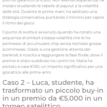
premio garantito di €500. Non avendo esperienza, ha
iniziato studiando le tabelle di payout e la volatilità
delle slot. Durante le prime mani, ha adottato una
strategia conservativa, puntando il minimo per capire
il ritmo del gioco.
Il punto di svolta è avvenuto quando ha notato una
sequenza di simboli a bassa volatilità che le ha
permesso di accumulare chip senza rischiare grosse
scommesse. Grazie a una gestione attenta del
bankroll, è riuscita a raggiungere la fase finale, dove il
premio è stato suddiviso tra i primi tre. Maria ha
portato a casa €150, un importo significativo per una
giocatrice alle prime armi.
Caso 2 – Luca, studente, ha
trasformato un piccolo buy‑in
in un premio da €5.000 in un
torneo satelittico