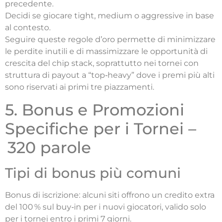
precedente.
Decidi se giocare tight, medium o aggressive in base
al contesto.
Seguire queste regole d’oro permette di minimizzare
le perdite inutili e di massimizzare le opportunità di
crescita del chip stack, soprattutto nei tornei con
struttura di payout a “top‑heavy” dove i premi più alti
sono riservati ai primi tre piazzamenti.
5. Bonus e Promozioni
Specifiche per i Tornei –
320 parole
Tipi di bonus più comuni
Bonus di iscrizione: alcuni siti offrono un credito extra
del 100 % sul buy‑in per i nuovi giocatori, valido solo
per i tornei entro i primi 7 giorni.