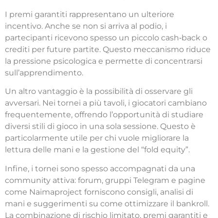
I premi garantiti rappresentano un ulteriore
incentivo. Anche se non si arriva al podio, i
partecipanti ricevono spesso un piccolo cash‑back o
crediti per future partite. Questo meccanismo riduce
la pressione psicologica e permette di concentrarsi
sull’apprendimento.
Un altro vantaggio è la possibilità di osservare gli
avversari. Nei tornei a più tavoli, i giocatori cambiano
frequentemente, offrendo l’opportunità di studiare
diversi stili di gioco in una sola sessione. Questo è
particolarmente utile per chi vuole migliorare la
lettura delle mani e la gestione del “fold equity”.
Infine, i tornei sono spesso accompagnati da una
community attiva: forum, gruppi Telegram e pagine
come Naimaproject forniscono consigli, analisi di
mani e suggerimenti su come ottimizzare il bankroll.
La combinazione di rischio limitato, premi garantiti e