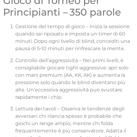
Gioco di Torneo per
Principianti – 350 parole
Gestione del tempo di gioco – Inizia la sessione
quando sei riposato e imposta un timer di 60
minuti. Dopo ogni livello di blind, concediti una
pausa di 5‑10 minuti per rinfrescare la mente.
Controllo dell’aggressività – Nei primi livelli, è
consigliabile giocare tight‑aggressive: apri solo
con mani premium (AA, KK, AK) e aumenta la
pressione solo quando le blind diventano più
alte. Un’eccessiva aggressività può svuotare
rapidamente i chip.
Lettura dei tavoli – Osserva le tendenze degli
avversari: chi rilancia spesso è probabile che
giochi un range ampio, mentre chi folda
frequentemente è più conservatore. Adatta il