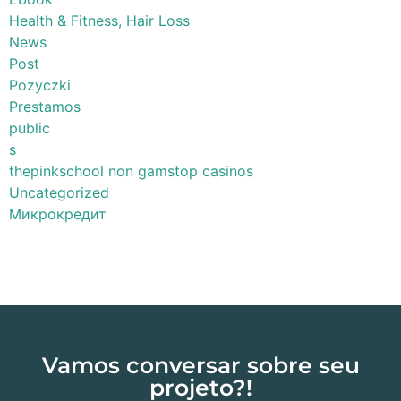
Health & Fitness, Hair Loss
News
Post
Pozyczki
Prestamos
public
s
thepinkschool non gamstop casinos
Uncategorized
Микрокредит
Vamos conversar sobre seu
projeto?!