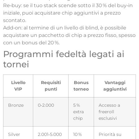
Re‑buy: se il tuo stack scende sotto il 30 % del buy‑in
iniziale, puoi acquistare chip aggiuntivi a prezzo
scontato.
Add‑on: al termine di un livello di blind, è possibile
acquistare un pacchetto di chip a prezzo fisso, spesso
con un bonus del 20 %.
Programmi fedeltà legati ai
tornei
Livello
Requisiti
Bonus
Vantaggi
VIP
punti
torneo
aggiuntivi
Bronze
0‑2.000
5 %
Accesso a
extra
freeroll
chip
esclusivi
Silver
2.001‑5.000
10 %
Priorità su