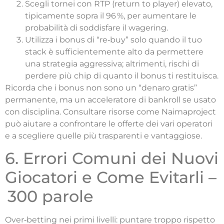
Scegli tornei con RTP (return to player) elevato,
tipicamente sopra il 96 %, per aumentare le
probabilità di soddisfare il wagering.
Utilizza i bonus di “re‑buy” solo quando il tuo
stack è sufficientemente alto da permettere
una strategia aggressiva; altrimenti, rischi di
perdere più chip di quanto il bonus ti restituisca.
Ricorda che i bonus non sono un “denaro gratis”
permanente, ma un acceleratore di bankroll se usato
con disciplina. Consultare risorse come Naimaproject
può aiutare a confrontare le offerte dei vari operatori
e a scegliere quelle più trasparenti e vantaggiose.
6. Errori Comuni dei Nuovi
Giocatori e Come Evitarli –
300 parole
Over‑betting nei primi livelli: puntare troppo rispetto