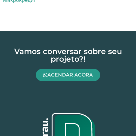
Микрокредит
Vamos conversar sobre seu
projeto?!
AGENDAR AGORA