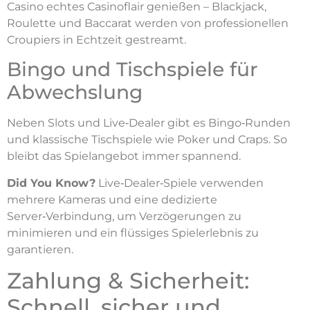
Casino echtes Casinoflair genießen – Blackjack,
Roulette und Baccarat werden von professionellen
Croupiers in Echtzeit gestreamt.
Bingo und Tischspiele für
Abwechslung
Neben Slots und Live‑Dealer gibt es Bingo‑Runden
und klassische Tischspiele wie Poker und Craps. So
bleibt das Spielangebot immer spannend.
Did You Know?
Live‑Dealer‑Spiele verwenden
mehrere Kameras und eine dedizierte
Server‑Verbindung, um Verzögerungen zu
minimieren und ein flüssiges Spielerlebnis zu
garantieren.
Zahlung & Sicherheit:
Schnell, sicher und