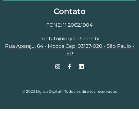
Contato
FONE: 11 2062.1904
contato@dgrau3.com.br
Rua Aparaju, 64 - Mooca Cep: 03127-020 - São Paulo -
SP
© 2023 Dgrau Digital - Todos os direitos reservados
andpashabet
grandpashabet
casibom
Jojobet Giriş
grandpash