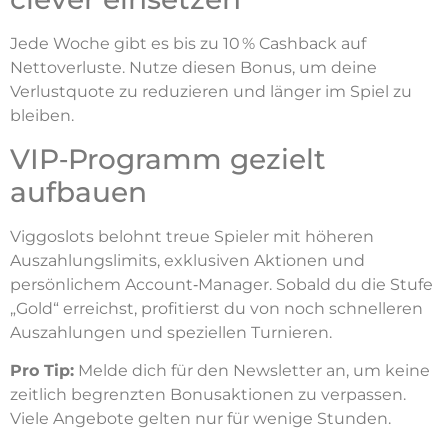
Jede Woche gibt es bis zu 10 % Cashback auf
Nettoverluste. Nutze diesen Bonus, um deine
Verlustquote zu reduzieren und länger im Spiel zu
bleiben.
VIP‑Programm gezielt
aufbauen
Viggoslots belohnt treue Spieler mit höheren
Auszahlungslimits, exklusiven Aktionen und
persönlichem Account‑Manager. Sobald du die Stufe
„Gold“ erreichst, profitierst du von noch schnelleren
Auszahlungen und speziellen Turnieren.
Pro Tip:
Melde dich für den Newsletter an, um keine
zeitlich begrenzten Bonusaktionen zu verpassen.
Viele Angebote gelten nur für wenige Stunden.