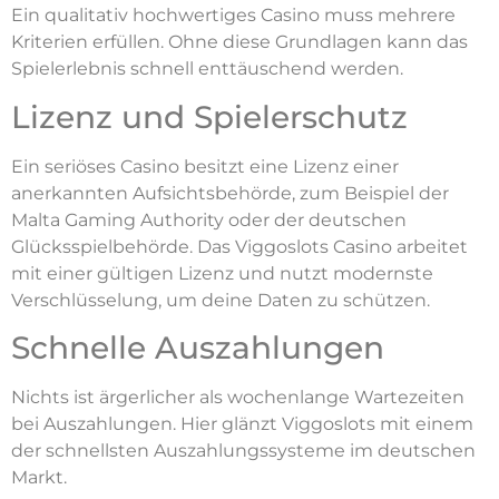
Ein qualitativ hochwertiges Casino muss mehrere
Kriterien erfüllen. Ohne diese Grundlagen kann das
Spielerlebnis schnell enttäuschend werden.
Lizenz und Spielerschutz
Ein seriöses Casino besitzt eine Lizenz einer
anerkannten Aufsichtsbehörde, zum Beispiel der
Malta Gaming Authority oder der deutschen
Glücksspielbehörde. Das Viggoslots Casino arbeitet
mit einer gültigen Lizenz und nutzt modernste
Verschlüsselung, um deine Daten zu schützen.
Schnelle Auszahlungen
Nichts ist ärgerlicher als wochenlange Wartezeiten
bei Auszahlungen. Hier glänzt Viggoslots mit einem
der schnellsten Auszahlungssysteme im deutschen
Markt.