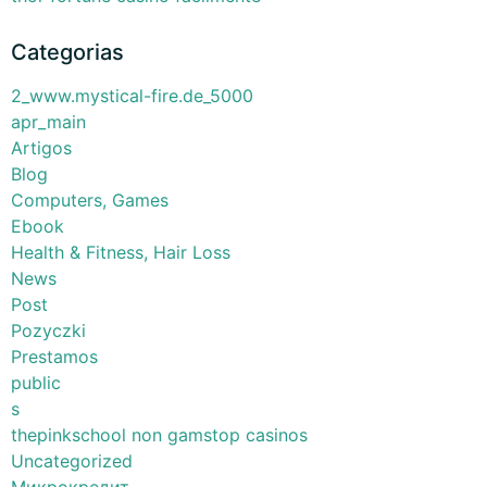
Categorias
2_www.mystical-fire.de_5000
apr_main
Artigos
Blog
Computers, Games
Ebook
Health & Fitness, Hair Loss
News
Post
Pozyczki
Prestamos
public
s
thepinkschool non gamstop casinos
Uncategorized