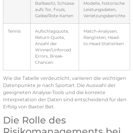
Ballbesitz, Schüsse
Modelle, historische
aufs Tor, Fouls,
Leistungsdaten,
Gelbe/Rote Karten
Verletzungsberichte
Tennis
Aufschlagquote,
Match-Analysen,
Return-Quote,
Ranglisten, Head-
Anzahl der
to-Head-Statistiken
Winner/Unforced
Errors, Break-
Chancen
Wie die Tabelle verdeutlicht, variieren die wichtigen
Datenpunkte je nach Sportart. Die Auswahl der
geeigneten Analyse-Tools und die korrekte
Interpretation der Daten sind entscheidend für den
Erfolg von Baxter Bet.
Die Rolle des
Risikomanagements bei