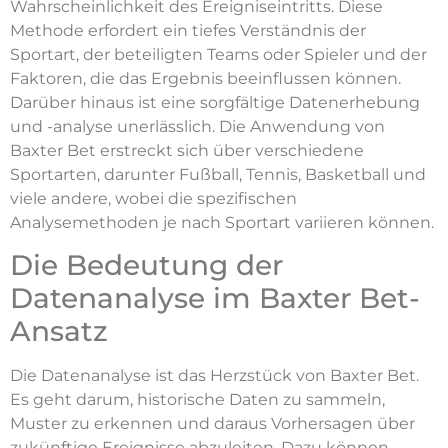
Wahrscheinlichkeit des Ereigniseintritts. Diese
Methode erfordert ein tiefes Verständnis der
Sportart, der beteiligten Teams oder Spieler und der
Faktoren, die das Ergebnis beeinflussen können.
Darüber hinaus ist eine sorgfältige Datenerhebung
und -analyse unerlässlich. Die Anwendung von
Baxter Bet erstreckt sich über verschiedene
Sportarten, darunter Fußball, Tennis, Basketball und
viele andere, wobei die spezifischen
Analysemethoden je nach Sportart variieren können.
Die Bedeutung der
Datenanalyse im Baxter Bet-
Ansatz
Die Datenanalyse ist das Herzstück von Baxter Bet.
Es geht darum, historische Daten zu sammeln,
Muster zu erkennen und daraus Vorhersagen über
zukünftige Ereignisse abzuleiten. Dazu können