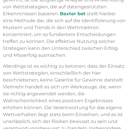
von Wettstrategien, die auf datengestützten
Erkenntnissen basieren.
Baxter bet
stellt hierbei
eine Methode dar, die sich auf die Identifizierung von
Mustern und Trends in den Wettmärkten
konzentriert, um so fundiertere Entscheidungen
treffen zu können. Die effektive Nutzung solcher
Strategien kann den Unterschied zwischen Erfolg
und Misserfolg ausmachen.
Allerdings ist es wichtig zu betonen, dass der Einsatz
von Wettstrategien, einschließlich der hier
beschriebenen, keine Garantie für Gewinne darstellt.
Vielmehr handelt es sich um Werkzeuge, die, wenn
sie richtig angewendet werden, die
Wahrscheinlichkeit eines positiven Ergebnisses
erhöhen können. Die Verantwortung für das eigene
Wettverhalten liegt stets beim Einzelnen, und es ist
unerlässlich, sich der Risiken bewusst zu sein und
verantwortungsbewusst zu handeln. Insbesondere