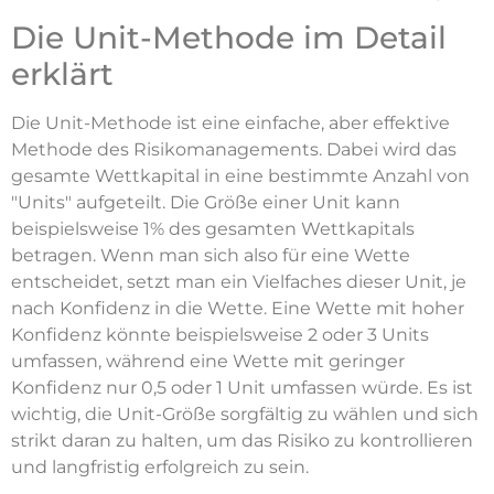
Die Unit-Methode im Detail
erklärt
Die Unit-Methode ist eine einfache, aber effektive
Methode des Risikomanagements. Dabei wird das
gesamte Wettkapital in eine bestimmte Anzahl von
"Units" aufgeteilt. Die Größe einer Unit kann
beispielsweise 1% des gesamten Wettkapitals
betragen. Wenn man sich also für eine Wette
entscheidet, setzt man ein Vielfaches dieser Unit, je
nach Konfidenz in die Wette. Eine Wette mit hoher
Konfidenz könnte beispielsweise 2 oder 3 Units
umfassen, während eine Wette mit geringer
Konfidenz nur 0,5 oder 1 Unit umfassen würde. Es ist
wichtig, die Unit-Größe sorgfältig zu wählen und sich
strikt daran zu halten, um das Risiko zu kontrollieren
und langfristig erfolgreich zu sein.