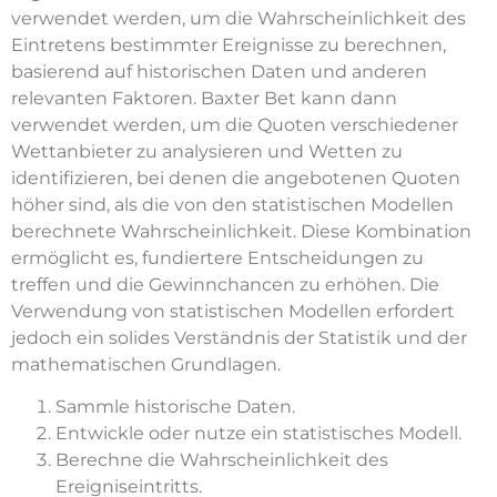
verwendet werden, um die Wahrscheinlichkeit des
Eintretens bestimmter Ereignisse zu berechnen,
basierend auf historischen Daten und anderen
relevanten Faktoren. Baxter Bet kann dann
verwendet werden, um die Quoten verschiedener
Wettanbieter zu analysieren und Wetten zu
identifizieren, bei denen die angebotenen Quoten
höher sind, als die von den statistischen Modellen
berechnete Wahrscheinlichkeit. Diese Kombination
ermöglicht es, fundiertere Entscheidungen zu
treffen und die Gewinnchancen zu erhöhen. Die
Verwendung von statistischen Modellen erfordert
jedoch ein solides Verständnis der Statistik und der
mathematischen Grundlagen.
Sammle historische Daten.
Entwickle oder nutze ein statistisches Modell.
Berechne die Wahrscheinlichkeit des
Ereigniseintritts.