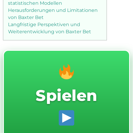
statistischen Modellen
Herausforderungen und Limitationen
von Baxter Bet
Langfristige Perspektiven und
Weiterentwicklung von Baxter Bet
Spielen