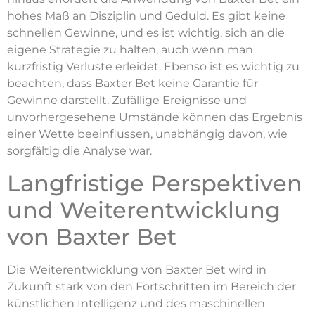
hohes Maß an Disziplin und Geduld. Es gibt keine
schnellen Gewinne, und es ist wichtig, sich an die
eigene Strategie zu halten, auch wenn man
kurzfristig Verluste erleidet. Ebenso ist es wichtig zu
beachten, dass Baxter Bet keine Garantie für
Gewinne darstellt. Zufällige Ereignisse und
unvorhergesehene Umstände können das Ergebnis
einer Wette beeinflussen, unabhängig davon, wie
sorgfältig die Analyse war.
Langfristige Perspektiven
und Weiterentwicklung
von Baxter Bet
Die Weiterentwicklung von Baxter Bet wird in
Zukunft stark von den Fortschritten im Bereich der
künstlichen Intelligenz und des maschinellen