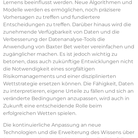
Lernens beeinflusst werden. Neue Algorithmen und
Modelle werden es ermöglichen, noch präzisere
Vorhersagen zu treffen und fundiertere
Entscheidungen zu treffen. Darüber hinaus wird die
zunehmende Verfügbarkeit von Daten und die
Verbesserung der Datenanalyse-Tools die
Anwendung von Baxter Bet weiter vereinfachen und
zugänglicher machen. Es ist jedoch wichtig zu
betonen, dass auch zukünftige Entwicklungen nicht
die Notwendigkeit eines sorgfältigen
Risikomanagements und einer disziplinierten
Wettstrategie ersetzen können. Die Fähigkeit, Daten
zu interpretieren, eigene Urteile zu fällen und sich an
veränderte Bedingungen anzupassen, wird auch in
Zukunft eine entscheidende Rolle beim
erfolgreichen Wetten spielen.
Die kontinuierliche Anpassung an neue
Technologien und die Erweiterung des Wissens über