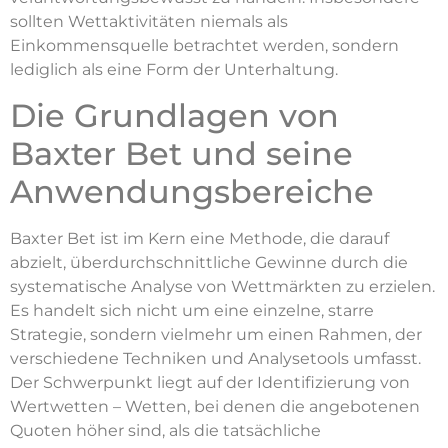
sollten Wettaktivitäten niemals als
Einkommensquelle betrachtet werden, sondern
lediglich als eine Form der Unterhaltung.
Die Grundlagen von
Baxter Bet und seine
Anwendungsbereiche
Baxter Bet ist im Kern eine Methode, die darauf
abzielt, überdurchschnittliche Gewinne durch die
systematische Analyse von Wettmärkten zu erzielen.
Es handelt sich nicht um eine einzelne, starre
Strategie, sondern vielmehr um einen Rahmen, der
verschiedene Techniken und Analysetools umfasst.
Der Schwerpunkt liegt auf der Identifizierung von
Wertwetten – Wetten, bei denen die angebotenen
Quoten höher sind, als die tatsächliche