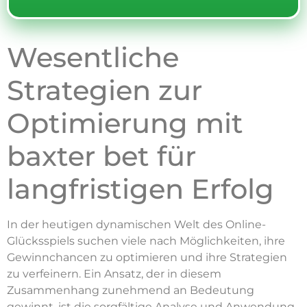
Wesentliche
Strategien zur
Optimierung mit
baxter bet für
langfristigen Erfolg
In der heutigen dynamischen Welt des Online-
Glücksspiels suchen viele nach Möglichkeiten, ihre
Gewinnchancen zu optimieren und ihre Strategien
zu verfeinern. Ein Ansatz, der in diesem
Zusammenhang zunehmend an Bedeutung
gewinnt, ist die sorgfältige Analyse und Anwendung