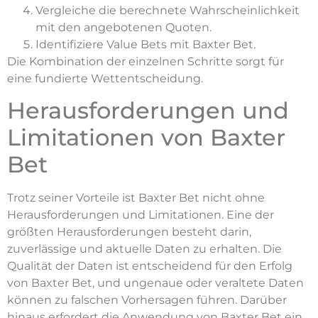
Vergleiche die berechnete Wahrscheinlichkeit
mit den angebotenen Quoten.
Identifiziere Value Bets mit Baxter Bet.
Die Kombination der einzelnen Schritte sorgt für
eine fundierte Wettentscheidung.
Herausforderungen und
Limitationen von Baxter
Bet
Trotz seiner Vorteile ist Baxter Bet nicht ohne
Herausforderungen und Limitationen. Eine der
größten Herausforderungen besteht darin,
zuverlässige und aktuelle Daten zu erhalten. Die
Qualität der Daten ist entscheidend für den Erfolg
von Baxter Bet, und ungenaue oder veraltete Daten
können zu falschen Vorhersagen führen. Darüber
hinaus erfordert die Anwendung von Baxter Bet ein