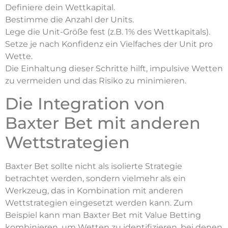
Definiere dein Wettkapital.
Bestimme die Anzahl der Units.
Lege die Unit-Größe fest (z.B. 1% des Wettkapitals).
Setze je nach Konfidenz ein Vielfaches der Unit pro
Wette.
Die Einhaltung dieser Schritte hilft, impulsive Wetten
zu vermeiden und das Risiko zu minimieren.
Die Integration von
Baxter Bet mit anderen
Wettstrategien
Baxter Bet sollte nicht als isolierte Strategie
betrachtet werden, sondern vielmehr als ein
Werkzeug, das in Kombination mit anderen
Wettstrategien eingesetzt werden kann. Zum
Beispiel kann man Baxter Bet mit Value Betting
kombinieren, um Wetten zu identifizieren, bei denen