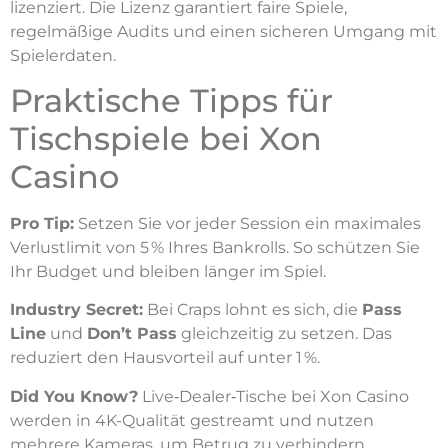
lizenziert. Die Lizenz garantiert faire Spiele,
regelmäßige Audits und einen sicheren Umgang mit
Spielerdaten.
Praktische Tipps für
Tischspiele bei Xon
Casino
Pro Tip:
Setzen Sie vor jeder Session ein maximales
Verlustlimit von 5 % Ihres Bankrolls. So schützen Sie
Ihr Budget und bleiben länger im Spiel.
Industry Secret:
Bei Craps lohnt es sich, die
Pass
Line
und
Don’t Pass
gleichzeitig zu setzen. Das
reduziert den Hausvorteil auf unter 1 %.
Did You Know?
Live‑Dealer‑Tische bei Xon Casino
werden in 4K-Qualität gestreamt und nutzen
mehrere Kameras, um Betrug zu verhindern.