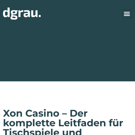
Xon Casino – Der
komplette Leitfaden für
Tischspiele und