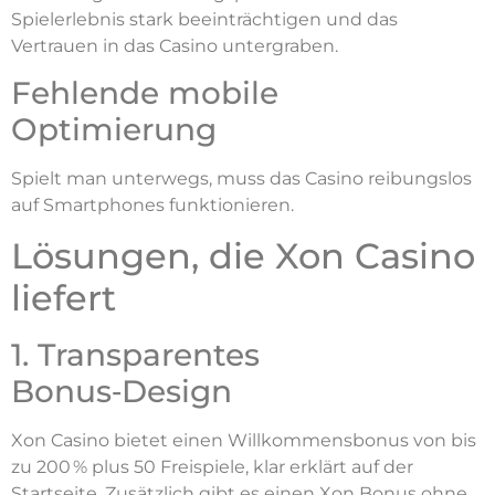
Spielerlebnis stark beeinträchtigen und das
Vertrauen in das Casino untergraben.
Fehlende mobile
Optimierung
Spielt man unterwegs, muss das Casino reibungslos
auf Smartphones funktionieren.
Lösungen, die Xon Casino
liefert
1. Transparentes
Bonus‑Design
Xon Casino bietet einen Willkommensbonus von bis
zu 200 % plus 50 Freispiele, klar erklärt auf der
Startseite. Zusätzlich gibt es einen Xon Bonus ohne