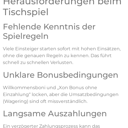
Herausforderungen beim
Tischspiel
Fehlende Kenntnis der
Spielregeln
Viele Einsteiger starten sofort mit hohen Einsätzen,
ohne die genauen Regeln zu kennen. Das führt
schnell zu schnellen Verlusten.
Unklare Bonusbedingungen
Willkommensboni und „Xon Bonus ohne
Einzahlung“ locken, aber die Umsatzbedingungen
(Wagering) sind oft missverständlich.
Langsame Auszahlungen
Ein verzögerter Zahlungsprozess kann das