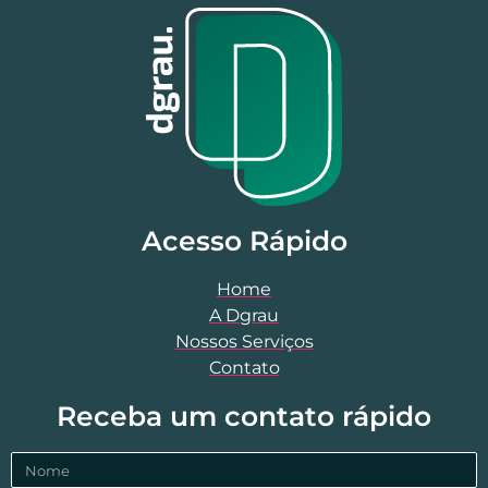
Acesso Rápido
Home
A Dgrau
Nossos Serviços
Contato
Receba um contato rápido