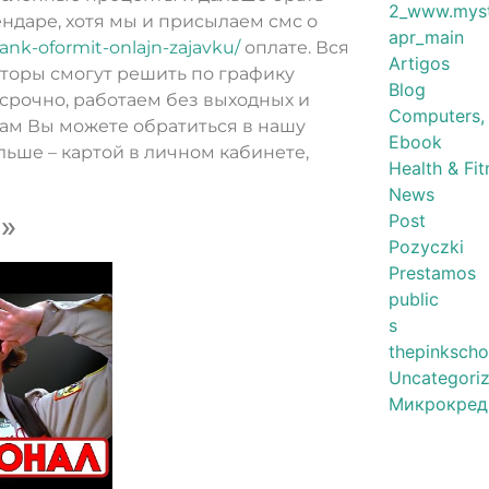
2_www.mysti
ндаре, хотя мы и присылаем смс о
apr_main
-bank-oformit-onlajn-zajavku/
оплате. Вся
Artigos
аторы смогут решить по графику
Blog
 срочно, работаем без выходных и
Computers,
ам Вы можете обратиться в нашу
Ebook
ьше – картой в личном кабинете,
Health & Fit
News
»
Post
Pozyczki
Prestamos
public
s
thepinkscho
Uncategori
Микрокред