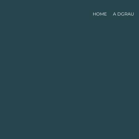
HOME
A DGRAU