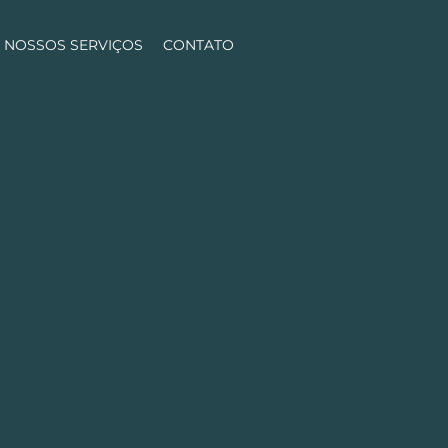
NOSSOS SERVIÇOS
CONTATO