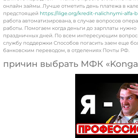
онлайн займы. Лучше отметить день платежа в кале
предстоящей
https://ilige.org/kredit-nalichnymi-alfa
работа автоматизирована, в случае вопросов опер
работы. Помогаем когда деньги до зарплаты нужно
праздничных дней. По всем интересующим вопрос
службу поддержки Способов погасить заем еще бол
банковским переводом, в отделениях Почты РФ.
причин выбрать МФК «Konga