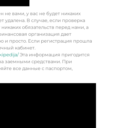
н не вами, у вас не будет никаких
т удалена. В случае, если проверка
т никаких обязательств перед нами, а
финансовая организация дает
о и просто. Если регистрация прошла
ичный кабинет.
kipedija/
Эта информация пригодится
 за заемными средствами. При
яйте все данные с паспортом,