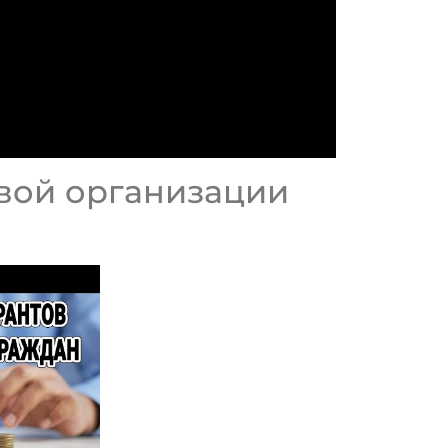
вой организации